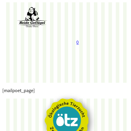
0
[mailpoet_page]