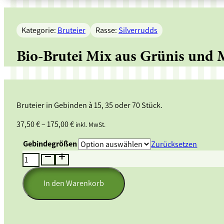
Kategorie:
Bruteier
Rasse:
Silverrudds
Bio-Brutei Mix aus Grünis und 
Bruteier in Gebinden à 15, 35 oder 70 Stück.
37,50
€
–
175,00
€
inkl. MwSt.
Gebindegrößen
Zurücksetzen
Bio-
Brutei
Mix
In den Warenkorb
aus
Grünis
und
Marans