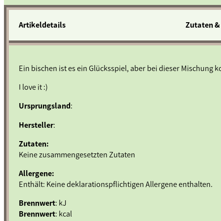
Menge
Artikeldetails
Zutaten &
Ein bischen ist es ein Glücksspiel, aber bei dieser Mischun
I love it :)
Ursprungsland
:
Hersteller
:
Zutaten:
Keine zusammengesetzten Zutaten
Allergene:
Enthält: Keine deklarationspflichtigen Allergene enthalten.
Brennwert
: kJ
Brennwert
: kcal