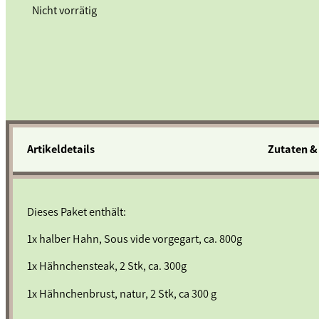
Nicht vorrätig
Artikeldetails
Zutaten &
Dieses Paket enthält:
1x halber Hahn, Sous vide vorgegart, ca. 800g
1x Hähnchensteak, 2 Stk, ca. 300g
1x Hähnchenbrust, natur, 2 Stk, ca 300 g