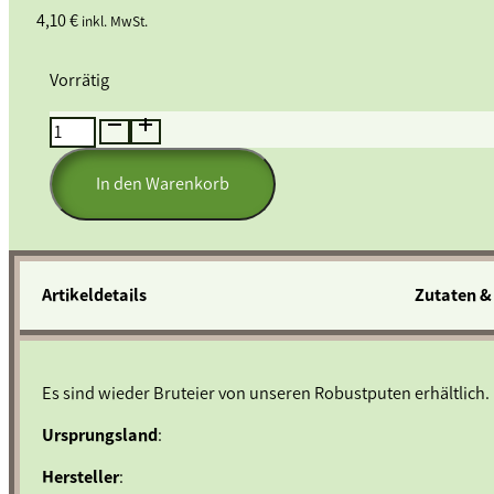
4,10
€
inkl. MwSt.
Vorrätig
Bio-
Brutei
Robustpute
In den Warenkorb
Menge
Artikeldetails
Zutaten &
Es sind wieder Bruteier von unseren Robustputen erhältlich.
Ursprungsland
:
Hersteller
: